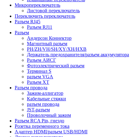
Микропереключатель
Листовой переключатель
Переключить переключатель
Разъем RJ45
Разъем RJ11
Разъем
Андерсон Коннектор
Магнитный разъем
PH/ZH/VH/SH/XY/XH/HXB
Держатель предохранителя/разъем аккумулятора
Разъем АИСГ
Фотоэлектрический разъем
Терминал S
разъем VGA
Разъем ХТ
Разъем провода
Зажим-аллигатор
Кабельные стяжки
разъем провода
JST-разъем
Проволочный зажим
Разъем RCA Pin, гнездо
Розетка переменного тока
Адаптер HDMI/разъем USB/HDMI