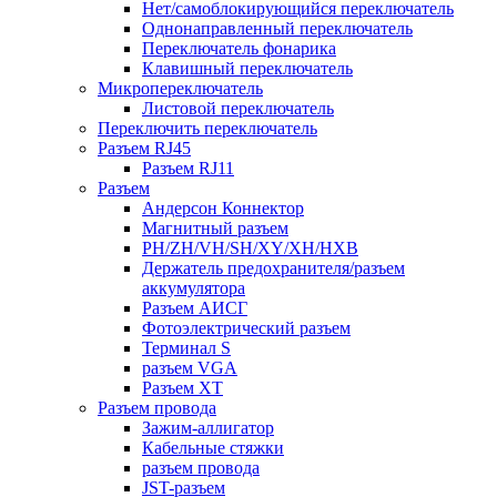
Нет/самоблокирующийся переключатель
Однонаправленный переключатель
Переключатель фонарика
Клавишный переключатель
Микропереключатель
Листовой переключатель
Переключить переключатель
Разъем RJ45
Разъем RJ11
Разъем
Андерсон Коннектор
Магнитный разъем
PH/ZH/VH/SH/XY/XH/HXB
Держатель предохранителя/разъем
аккумулятора
Разъем АИСГ
Фотоэлектрический разъем
Терминал S
разъем VGA
Разъем ХТ
Разъем провода
Зажим-аллигатор
Кабельные стяжки
разъем провода
JST-разъем