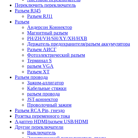
Переключить переключатель
Разъем RJ45
Разъем RJ11
Разъем
Андерсон Коннектор
Магнитный разъем
PH/ZH/VH/SH/XY/XH/HXB
Держатель предохранителя/разъем аккумулятора
Разъем АИСГ
Фотоэлектрический разъем
Терминал S
разъем VGA
Разъем ХТ
Разъем провода
Зажим-аллигатор
Кабельные стяжки
разъем провода
JST-коннектор
Проволочный зажим
Разъем RCA Pin, гнездо
Розетка переменного тока
Адаптер HDMI/разъем USB/HDMI
Другие переключатели
Выключатель