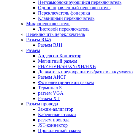
Нет/самоблокирующийся переключатель
Однонаправленный переключатель
Переключатель фонарика
Клавишный переключатель
Микропереключатель
Листовой переключатель
Переключить переключатель
Разъем RJ45
Разъем RJ11
Разъем
Андерсон Коннектор
Магнитный разъем
PH/ZH/VH/SH/XY/XH/HXB
Держатель предохранителя/разъем аккумулято
Разъем АИСГ
Фотоэлектрический разъем
Терминал S
разъем VGA
Разъем ХТ
Разъем провода
Зажим-аллигатор
Кабельные стяжки
разъем провода
JST-коннектор
Проволочный зажим