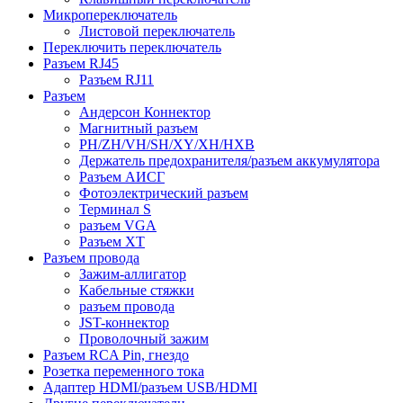
Микропереключатель
Листовой переключатель
Переключить переключатель
Разъем RJ45
Разъем RJ11
Разъем
Андерсон Коннектор
Магнитный разъем
PH/ZH/VH/SH/XY/XH/HXB
Держатель предохранителя/разъем аккумулятора
Разъем АИСГ
Фотоэлектрический разъем
Терминал S
разъем VGA
Разъем ХТ
Разъем провода
Зажим-аллигатор
Кабельные стяжки
разъем провода
JST-коннектор
Проволочный зажим
Разъем RCA Pin, гнездо
Розетка переменного тока
Адаптер HDMI/разъем USB/HDMI