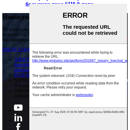
большого тока SH8.0-папа
Новостная рассылка
По вопросам о нашей продукции или прайс-листе,
пожалуйста, оставьте нам свой адрес электронной почты, и
мы свяжемся с вами в течение 24 часов.
ПРЕДСТАВЛЯТЬ НА РАССМОТРЕНИЕ
ЭЛЕКТРОННАЯ ПОЧТА
info@wellnowus.com
Заказ
https://wnrcn.en.alibaba.com
Заказ
образцов
wnre.aliexpress.com/store
ТЕЛЕФОН
+86 13736381117
АДРЕС
Здание 9 Hongxian RD, Хунцяо, город Юэцин,
Чжэцзян, Китай
РАБОЧЕЕ ВРЕМЯ
08:30 ~ 17:30 С понедельника по
субботу.