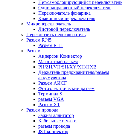
Нет/самоблокирующийся переключатель
Однонаправленный переключатель
Переключатель фонарика
Клавишный переключатель
Микропереключатель
Листовой переключатель
Переключить переключатель
Разъем RJ45
Разъем RJ11
Разъем
Андерсон Коннектор
Магнитный разъем
PH/ZH/VH/SH/XY/XH/HXB
Держатель предохранителя/разъем
аккумулятора
Разъем АИСГ
Фотоэлектрический разъем
Терминал S
разъем VGA
Разъем ХТ
Разъем провода
Зажим-аллигатор
Кабельные стяжки
разъем провода
JST-коннектор